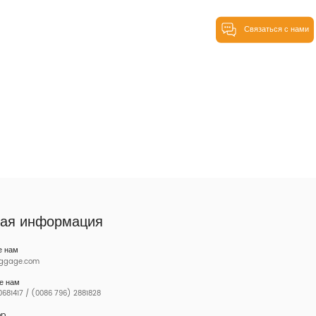
Связаться с нами
ная информация
е нам
uggage.com
е нам
681417 / (0086 796) 2881828
pp