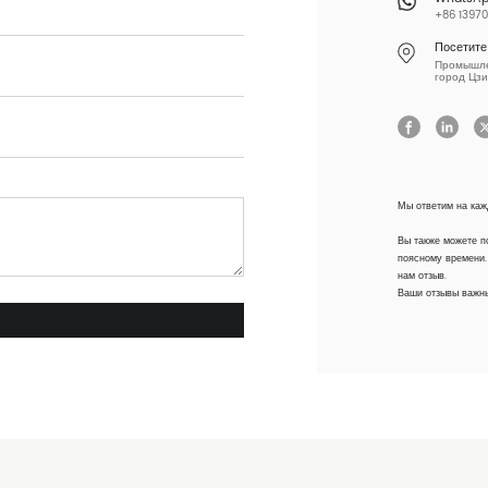
+86 13970
Посетите
Промышлен
город Цзи
Мы ответим на каж
Вы также можете п
поясному времени.
нам отзыв.
Ваши отзывы важны