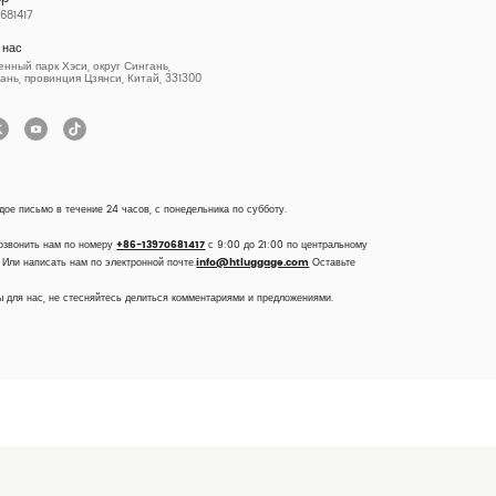
681417
 нас
ный парк Хэси, округ Сингань,
ань, провинция Цзянси, Китай, 331300
дое письмо в течение 24 часов, с понедельника по субботу.
озвонить нам по номеру
+86-13970681417
с 9:00 до 21:00 по центральному
 Или написать нам по электронной почте.
info@htluggage.com
Оставьте
 для нас, не стесняйтесь делиться комментариями и предложениями.