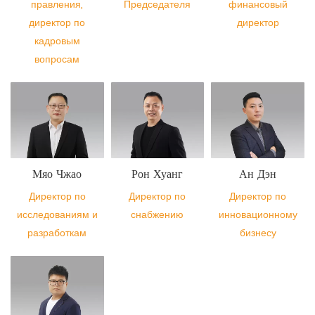
правления,
Председателя
финансовый
директор по
директор
кадровым
вопросам
Мяо Чжао
Рон Хуанг
Ан Дэн
Директор по
Директор по
Директор по
исследованиям и
снабжению
инновационному
разработкам
бизнесу