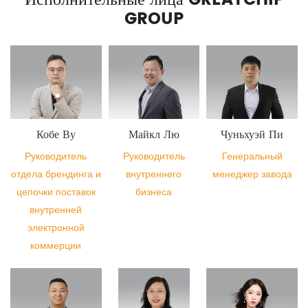
GROUP
Кобе Ву
Майкл Лю
Чуньхуэй Пи
Руководитель
Руководитель
Генеральный
отдела брендинга и
внутреннего
менеджер завода
цепочки поставок
бизнеса
внутренней
электронной
коммерции