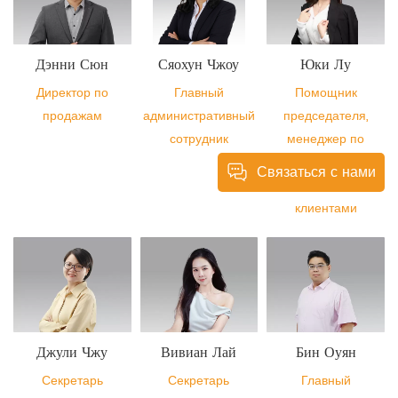
Дэнни Сюн
Сяохун Чжоу
Юки Лу
Директор по
Главный
Помощник
продажам
административный
председателя,
сотрудник
менеджер по
работе с
Связаться с нами
ключевыми
клиентами
Джули Чжу
Вивиан Лай
Бин Оуян
Секретарь
Секретарь
Главный