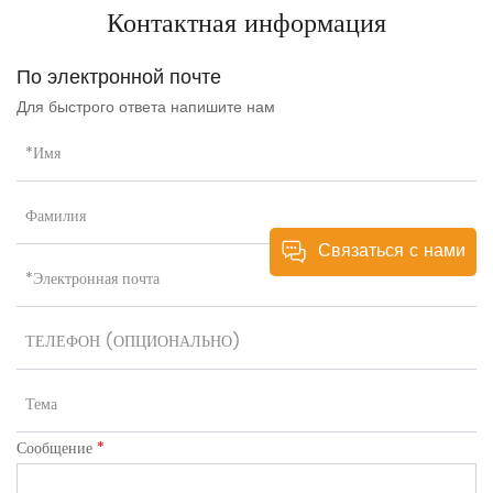
Контактная информация
беременных,
трансграничная оптовая
По электронной почте
продажа HTG-25603
Для быстрого ответа напишите нам
Связаться с нами
Сообщение
*