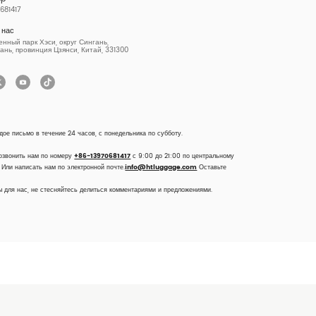
681417
 нас
ный парк Хэси, округ Сингань,
ань, провинция Цзянси, Китай, 331300
дое письмо в течение 24 часов, с понедельника по субботу.
озвонить нам по номеру
+86-13970681417
с 9:00 до 21:00 по центральному
 Или написать нам по электронной почте.
info@htluggage.com
Оставьте
 для нас, не стесняйтесь делиться комментариями и предложениями.