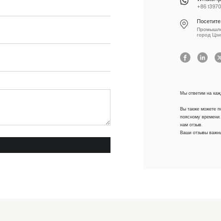
+86 13970
Посетите
Промышлен
город Цзи
Мы ответим на каж
Вы также можете п
поясному времени.
нам отзыв.
Ваши отзывы важны