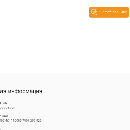
Связаться с нами
ная информация
е нам
uggage.com
е нам
681417 / (0086 796) 2881828
pp