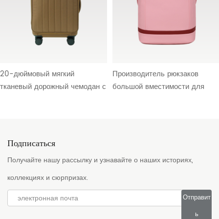
20-дюймовый мягкий
Производитель рюкзаков
тканевый дорожный чемодан с
большой вместимости для
поликарбонатным корпусом,
B2B | Водонепроницаемая и
карманом для мелочей,
прочная ткань с тройной
органайзером для влажных и
защитой и дышащими
сухих вещей, расширяемым
плечевыми ремнями | Сумки
Подписаться
отделением, подкладкой
OEM/ODM на заказ для
Получайте нашу рассылку и узнавайте о наших историях,
«персиковая кожа» и
брендов, оптовиков и
плавными колесиками
продавцов электронной
коллекциях и сюрпризах.
(оптовая продажа HTS-
коммерции 109#
Отправит
26005)
ь