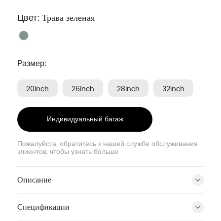
Цвет:
Трава зеленая
Размер:
20inch
26inch
28inch
32inch
Индивидуальный багаж
Пожалуйста, обратитесь к нашей службе обслуживания
клиентов, чтобы узнать больше
Описание
Раковина, которая никогда не белеет
Спецификации
Изготовленный из полипропилена высокой чистоты с