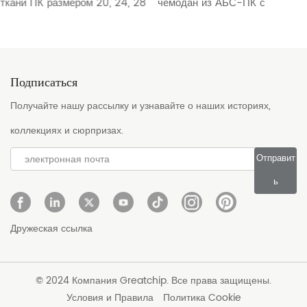
ткани ПК размером 20, 24, 28
чемодан из АБС-ПК с
дюймов для ручной клади с
передним открыванием,
передними карманными
задними противоизносными
пружинными амортизаторами,
шипами и скрытым
замком TSA и расширяемым
расширительным слоем для
Подписаться
отделением для хранения
путешествий на открытом
Получайте нашу рассылку и узнавайте о наших историях,
OEM HTB-26007
воздухе HT-2444
коллекциях и сюрпризах.
Отправит
ь
Дружеская ссылка
© 2024 Компания Greatchip. Все права защищены.
Условия и Правила
Политика Cookie